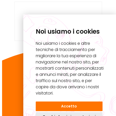
Noi usiamo i cookies
Noi usiamo i cookies e altre
tecniche di tracciamento per
migliorare la tua esperienza di
navigazione nel nostro sito, per
Master U.Rise
mostrarti contenuti personalizzati
Università Iuav di Venezia
e annunci mirati, per analizzare il
Palazzo Badoer
traffico sul nostro sito, e per
Calle della Lacca 2468, San Polo
capire da dove arrivano i nostri
30125 Venezia VE
visitatori.
Accetto