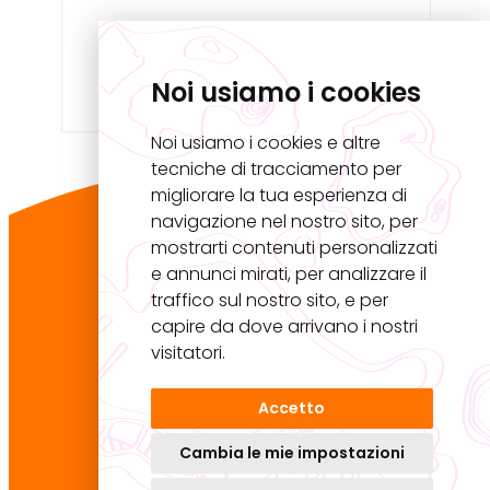
Noi usiamo i cookies
Noi usiamo i cookies e altre
tecniche di tracciamento per
migliorare la tua esperienza di
navigazione nel nostro sito, per
Master U.Rise
mostrarti contenuti personalizzati
Università Iuav di Venezia
e annunci mirati, per analizzare il
Palazzo Badoer
traffico sul nostro sito, e per
Calle della Lacca 2468, San Polo
capire da dove arrivano i nostri
30125 Venezia VE
visitatori.
Accetto
Cambia le mie impostazioni
design by
Kilowatt