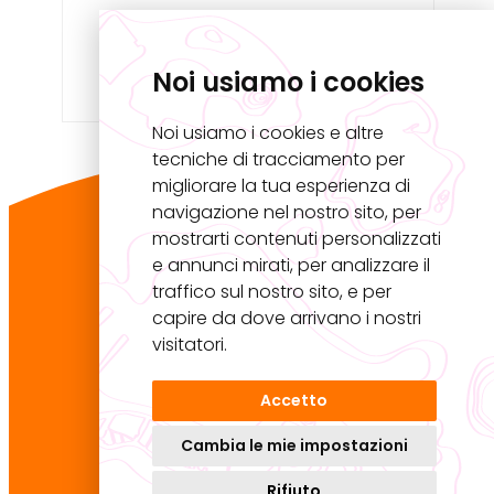
Noi usiamo i cookies
Noi usiamo i cookies e altre
tecniche di tracciamento per
migliorare la tua esperienza di
navigazione nel nostro sito, per
Master U.Rise
mostrarti contenuti personalizzati
Università Iuav di Venezia
e annunci mirati, per analizzare il
Palazzo Badoer
traffico sul nostro sito, e per
Calle della Lacca 2468, San Polo
capire da dove arrivano i nostri
30125 Venezia VE
visitatori.
Accetto
Cambia le mie impostazioni
design by
Kilowatt
Rifiuto