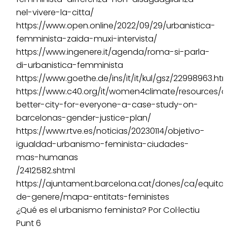
nel-vivere-la-citta/
https://www.open.online/2022/09/29/urbanistica-
femminista-zaida-muxi-intervista/
https://www.ingenere.it/agenda/roma-si-parla-
di-urbanistica-femminista
https://www.goethe.de/ins/it/it/kul/gsz/22998963.ht
https://www.c40.org/it/women4climate/resources/
better-city-for-everyone-a-case-study-on-
barcelonas-gender-justice-plan/
https://www.rtve.es/noticias/20230114/objetivo-
igualdad-urbanismo-feminista-ciudades-
mas-humanas
/2412582.shtml
https://ajuntament.barcelona.cat/dones/ca/equita
de-genere/mapa-entitats-feministes
¿Qué es el urbanismo feminista? Por Col·lectiu
Punt 6