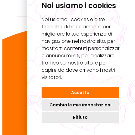
Noi usiamo i cookies
Noi usiamo i cookies e altre
tecniche di tracciamento per
migliorare la tua esperienza di
navigazione nel nostro sito, per
Master U.Rise
mostrarti contenuti personalizzati
Università Iuav di Venezia
e annunci mirati, per analizzare il
Palazzo Badoer
traffico sul nostro sito, e per
Calle della Lacca 2468, San Polo
capire da dove arrivano i nostri
30125 Venezia VE
visitatori.
Accetto
Cambia le mie impostazioni
design by
Kilowatt
Rifiuto
Privacy policy
Settings